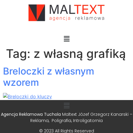
Tag:
z własną grafiką
Breloczki z własnym
wzorem
Agencja Reklamowa Tuchola
Maltext Józef Grzegorz Kanarski –
Reklama, Poligrafia, Introligatornia
© 2023 All Rights Reserved