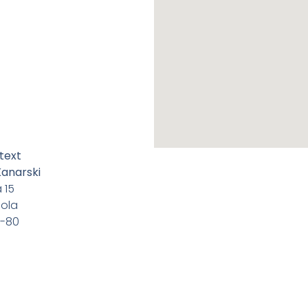
text
Kanarski
 15
ola
2-80