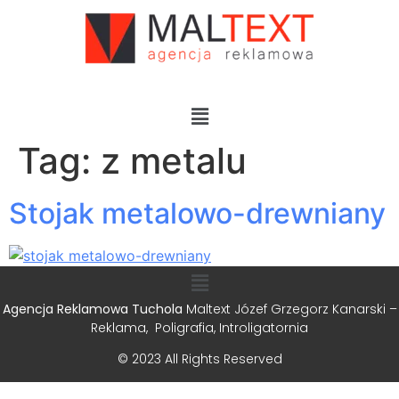
Tag:
z metalu
Stojak metalowo-drewniany
Agencja Reklamowa Tuchola
Maltext Józef Grzegorz Kanarski –
Reklama, Poligrafia, Introligatornia
© 2023 All Rights Reserved