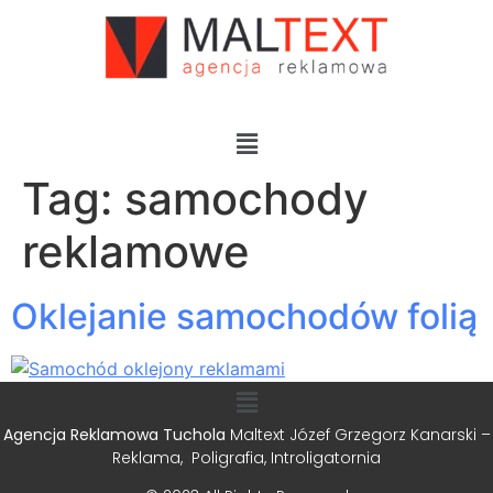
Tag:
samochody
reklamowe
Oklejanie samochodów folią
Agencja Reklamowa Tuchola
Maltext Józef Grzegorz Kanarski –
Reklama, Poligrafia, Introligatornia