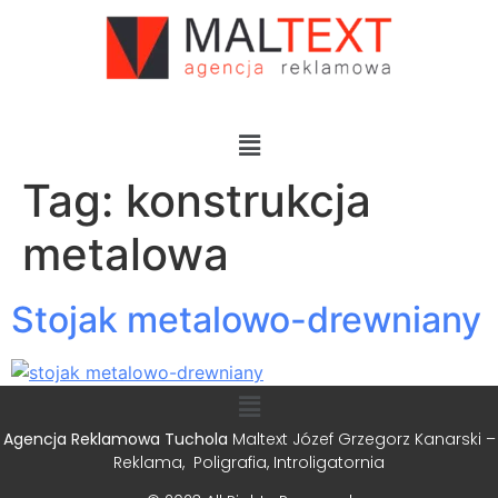
Tag:
konstrukcja
metalowa
Stojak metalowo-drewniany
Agencja Reklamowa Tuchola
Maltext Józef Grzegorz Kanarski –
Reklama, Poligrafia, Introligatornia