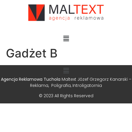
Gadżet B
Agencja Reklamowa Tuchola
Maltext Józef Grzegorz Kanarski –
Reklama, Poligrafia, Introligatornia
© 2023 All Rights Reserved